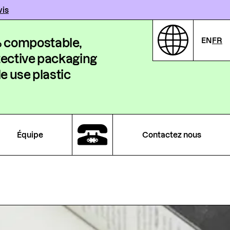
vis
EN
FR
 compostable,
tective packaging
le use plastic
Équipe
Contactez nous