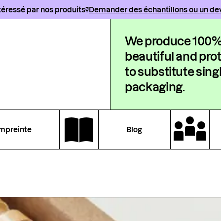
téressé par nos produits?
Demander des échantillons ou un de
We produce 100%
beautiful and pro
to substitute sing
packaging.
mpreinte
Blog